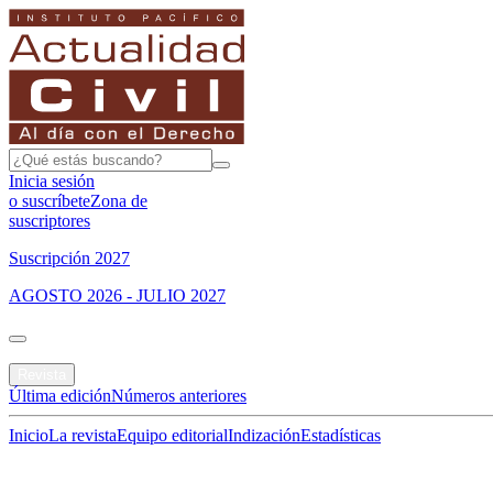
Inicia sesión
o suscríbete
Zona de
suscriptores
Suscripción 2027
AGOSTO 2026 - JULIO 2027
Portada
Revista
Última edición
Números anteriores
Inicio
La revista
Equipo editorial
Indización
Estadísticas
Especial del mes
Jurisprudencias