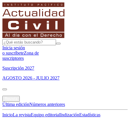
Inicia sesión
o suscríbete
Zona de
suscriptores
Suscripción 2027
AGOSTO 2026 - JULIO 2027
Portada
Revista
Última edición
Números anteriores
Inicio
La revista
Equipo editorial
Indización
Estadísticas
Especial del mes
Jurisprudencias