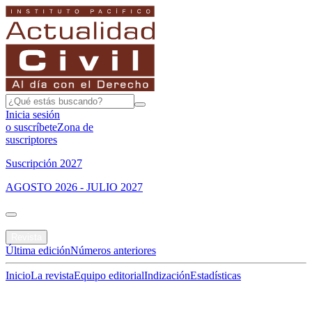
Inicia sesión
o suscríbete
Zona de
suscriptores
Suscripción 2027
AGOSTO 2026 - JULIO 2027
Portada
Revista
Última edición
Números anteriores
Inicio
La revista
Equipo editorial
Indización
Estadísticas
Especial del mes
Jurisprudencias