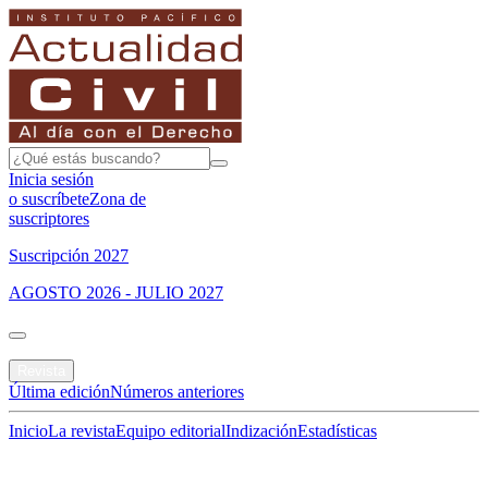
Inicia sesión
o suscríbete
Zona de
suscriptores
Suscripción 2027
AGOSTO 2026 - JULIO 2027
Portada
Revista
Última edición
Números anteriores
Inicio
La revista
Equipo editorial
Indización
Estadísticas
Especial del mes
Jurisprudencias