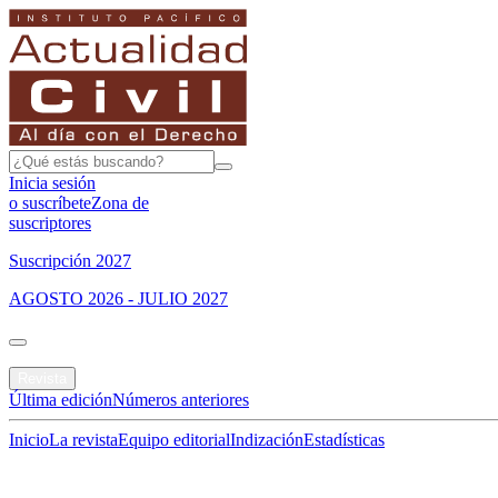
Inicia sesión
o suscríbete
Zona de
suscriptores
Suscripción 2027
AGOSTO 2026 - JULIO 2027
Portada
Revista
Última edición
Números anteriores
Inicio
La revista
Equipo editorial
Indización
Estadísticas
Especial del mes
Jurisprudencias