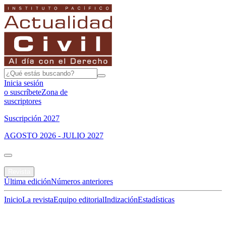
Inicia sesión
o suscríbete
Zona de
suscriptores
Suscripción 2027
AGOSTO 2026 - JULIO 2027
Portada
Revista
Última edición
Números anteriores
Inicio
La revista
Equipo editorial
Indización
Estadísticas
Especial del mes
Jurisprudencias