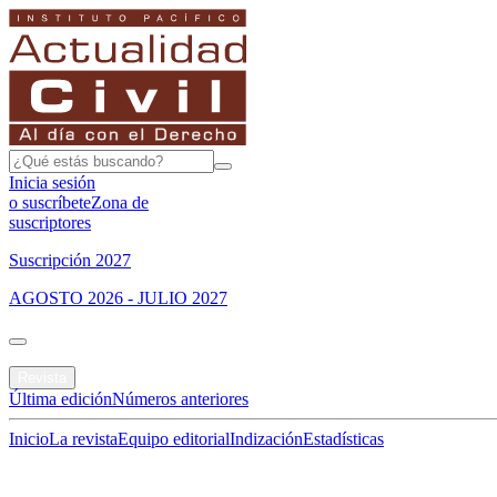
Inicia sesión
o suscríbete
Zona de
suscriptores
Suscripción 2027
AGOSTO 2026 - JULIO 2027
Portada
Revista
Última edición
Números anteriores
Inicio
La revista
Equipo editorial
Indización
Estadísticas
Especial del mes
Jurisprudencias