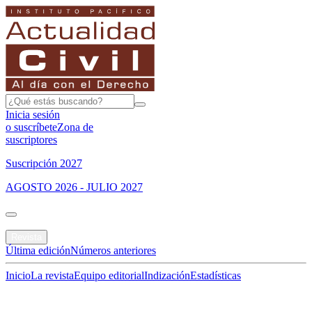
Inicia sesión
o suscríbete
Zona de
suscriptores
Suscripción 2027
AGOSTO 2026 - JULIO 2027
Portada
Revista
Última edición
Números anteriores
Inicio
La revista
Equipo editorial
Indización
Estadísticas
Especial del mes
Jurisprudencias