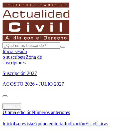
Inicia sesión
o suscríbete
Zona de
suscriptores
Suscripción 2027
AGOSTO 2026 - JULIO 2027
Portada
Revista
Última edición
Números anteriores
Inicio
La revista
Equipo editorial
Indización
Estadísticas
Especial del mes
Jurisprudencias