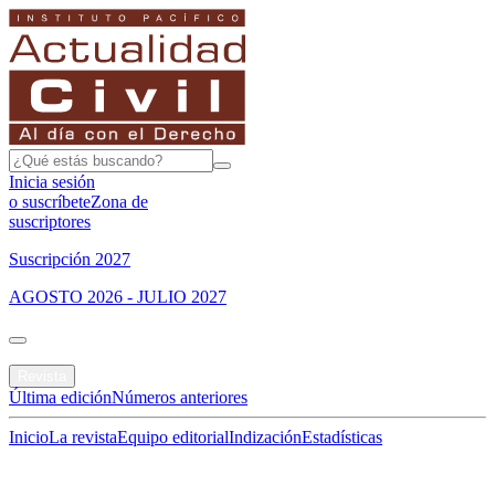
Inicia sesión
o suscríbete
Zona de
suscriptores
Suscripción 2027
AGOSTO 2026 - JULIO 2027
Portada
Revista
Última edición
Números anteriores
Inicio
La revista
Equipo editorial
Indización
Estadísticas
Especial del mes
Jurisprudencias