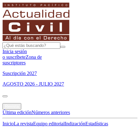
Inicia sesión
o suscríbete
Zona de
suscriptores
Suscripción 2027
AGOSTO 2026 - JULIO 2027
Portada
Revista
Última edición
Números anteriores
Inicio
La revista
Equipo editorial
Indización
Estadísticas
Especial del mes
Jurisprudencias