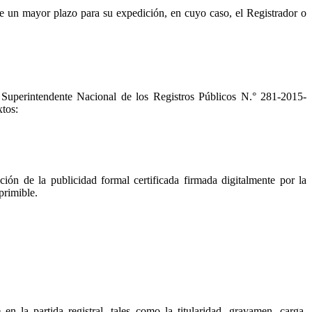
n de un mayor plazo para su expedición, en cuyo caso, el Registrador o
l Superintendente Nacional de los Registros Públicos N.° 281-2015-
tos:
ón de la publicidad formal certificada firmada digitalmente por la
primible.
 la partida registral, tales como la titularidad, gravamen, carga,