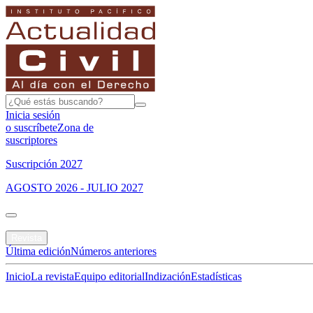
Inicia sesión
o suscríbete
Zona de
suscriptores
Suscripción 2027
AGOSTO 2026 - JULIO 2027
Portada
Revista
Última edición
Números anteriores
Inicio
La revista
Equipo editorial
Indización
Estadísticas
Especial del mes
Jurisprudencias