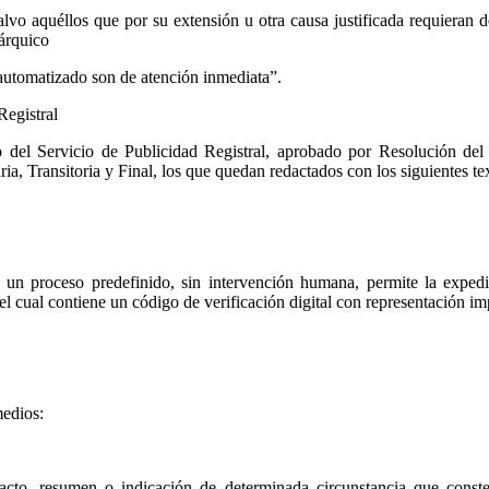
 salvo aquéllos que por su extensión u otra causa justificada requiera
rárquico
automatizado son de atención inmediata”.
Registral
o del Servicio de Publicidad Registral, aprobado por Resolución de
ransitoria y Final, los que quedan redactados con los siguientes tex
n proceso predefinido, sin intervención humana, permite la expedici
l cual contiene un código de verificación digital con representación im
medios:
cto, resumen o indicación de determinada circunstancia que conste en