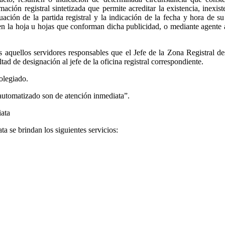
ón registral sintetizada que permite acreditar la existencia, inexiste
tuación de la partida registral y la indicación de la fecha y hora de s
ca en la hoja u hojas que conforman dicha publicidad, o mediante agen
 aquellos servidores responsables que el Jefe de la Zona Registral desi
ltad de designación al jefe de la oficina registral correspondiente.
colegiado.
automatizado son de atención inmediata”.
iata
a se brindan los siguientes servicios: