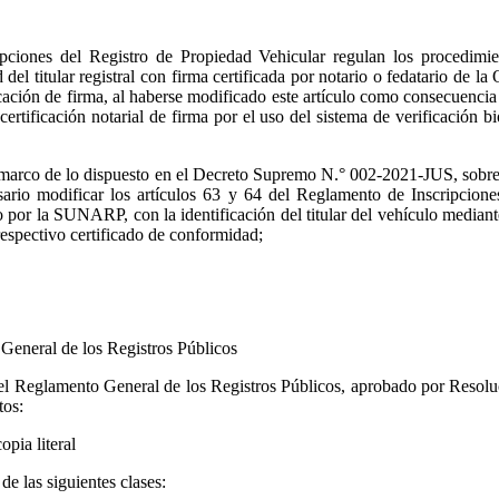
pciones del Registro de Propiedad Vehicular regulan los procedimien
 del titular registral con firma certificada por notario o fedatario de la
ificación de firma, al haberse modificado este artículo como consecue
ertificación notarial de firma por el uso del sistema de verificación b
 marco de lo dispuesto en el Decreto Supremo N.° 002-2021-JUS, sobre lo
ario modificar los artículos 63 y 64 del Reglamento de Inscripciones 
 por la SUNARP, con la identificación del titular del vehículo mediante
espectivo certificado de conformidad;
General de los Registros Públicos
el Reglamento General de los Registros Públicos, aprobado por Resoluc
tos:
pia literal
de las siguientes clases: