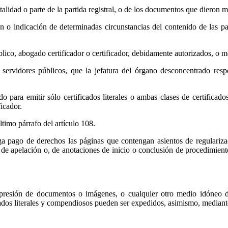
talidad o parte de la partida registral, o de los documentos que dieron m
 indicación de determinadas circunstancias del contenido de las part
úblico, abogado certificador o certificador, debidamente autorizados, 
 servidores públicos, que la jefatura del órgano desconcentrado resp
do para emitir sólo certificados literales o ambas clases de certificad
icador.
ltimo párrafo del artículo 108.
nga pago de derechos las páginas que contengan asientos de regularizaci
de apelación o, de anotaciones de inicio o conclusión de procedimientos
 impresión de documentos o imágenes, o cualquier otro medio idóneo d
ficados literales y compendiosos pueden ser expedidos, asimismo, medi