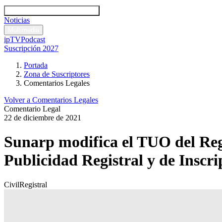
Códigos y leyes
Análisis y comentarios legales
Noticias
Comentarios legales
Multimedia
ipTV
Podcast
Suscripción 2027
Portada
Zona de Suscriptores
Comentarios Legales
Volver a Comentarios Legales
Comentario Legal
22 de diciembre de 2021
Sunarp modifica el TUO del Regl
Publicidad Registral y de Inscr
Civil
Registral