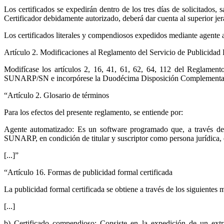
Los certificados se expedirán dentro de los tres días de solicitados,
Certificador debidamente autorizado, deberá dar cuenta al superior je
Los certificados literales y compendiosos expedidos mediante agente 
Artículo 2. Modificaciones al Reglamento del Servicio de Publicidad 
Modifícase los artículos 2, 16, 41, 61, 62, 64, 112 del Reglament
SUNARP/SN e incorpórese la Duodécima Disposición Complementaria, T
“Artículo 2. Glosario de términos
Para los efectos del presente reglamento, se entiende por:
Agente automatizado: Es un software programado que, a través de u
SUNARP, en condición de titular y suscriptor como persona jurídica, e
[...]”
“Artículo 16. Formas de publicidad formal certificada
La publicidad formal certificada se obtiene a través de los siguientes 
[...]
b) Certificado compendioso: Consiste en la expedición de un extra