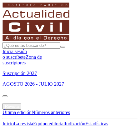
Inicia sesión
o suscríbete
Zona de
suscriptores
Suscripción 2027
AGOSTO 2026 - JULIO 2027
Portada
Revista
Última edición
Números anteriores
Inicio
La revista
Equipo editorial
Indización
Estadísticas
Especial del mes
Jurisprudencias