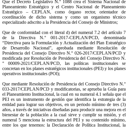
Que el Decreto Legislativo N.° 1088 crea el Sistema Nacional de
Planeamiento Estratégico y el Centro Nacional de Planeamiento
Estratégico – CEPLAN, como órgano rector, orientador de
coordinación de dicho sistema y como un organismo técnico
especializado adscrito a la Presidencia del Consejo de Ministros;
Que de conformidad con el literal d) del numeral 7.2 del artículo 7
de la Directiva N.° 001-2017-CEPLAN/PCD, denominada
“Directiva para la Formulación y Actualización del Plan Estratégico
de Desarrollo Nacional”, aprobada mediante Resolución de
Presidencia del Consejo Directivo N.° 026-2017/CEPLAN/PCD y
modificada por Resolución de Presidencia del Consejo Directivo N.
° 00009-2021/CEPLAN/PCD, las políticas institucionales se
concretan en los planes estratégicos institucionales (PEI) y los planes
operativos institucionales (POI);
Que mediante Resolución de Presidencia del Consejo Directivo N.°
033-2017/CEPLAN/PCD y modificatorias, se aprueba la Guía para
el Planeamiento Institucional, la cual en su numeral 4.1 señala que el
PEI es un instrumento de gestión que identifica la estrategia de la
entidad para lograr sus objetivos, en un periodo mínimo de tres (3)
años, a través de iniciativas diseñadas para producir una mejora en el
bienestar de la población a la cual sirve y cumplir su misión, y el
numeral 5 menciona la estructura del PEI y su contenido mínimo,
entre los que tenemos: la Declaración de Política Institucional, la