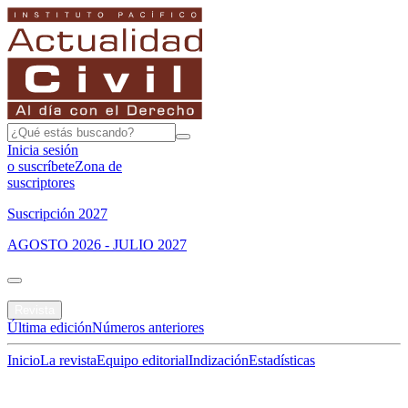
Inicia sesión
o suscríbete
Zona de
suscriptores
Suscripción 2027
AGOSTO 2026 - JULIO 2027
Portada
Revista
Última edición
Números anteriores
Inicio
La revista
Equipo editorial
Indización
Estadísticas
Especial del mes
Jurisprudencias