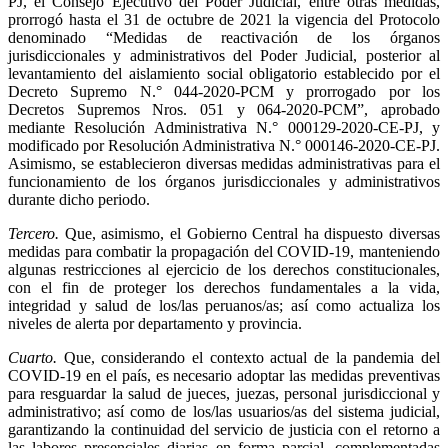
PJ, el Consejo Ejecutivo del Poder Judicial, entre otras medidas,
prorrogó hasta el 31 de octubre de 2021 la vigencia del Protocolo
denominado “Medidas de reactivación de los órganos
jurisdiccionales y administrativos del Poder Judicial, posterior al
levantamiento del aislamiento social obligatorio establecido por el
Decreto Supremo N.° 044-2020-PCM y prorrogado por los
Decretos Supremos Nros. 051 y 064-2020-PCM”, aprobado
mediante Resolución Administrativa N.° 000129-2020-CE-PJ, y
modificado por Resolución Administrativa N.° 000146-2020-CE-PJ.
Asimismo, se establecieron diversas medidas administrativas para el
funcionamiento de los órganos jurisdiccionales y administrativos
durante dicho periodo.
Tercero.
Que, asimismo, el Gobierno Central ha dispuesto diversas
medidas para combatir la propagación del COVID-19, manteniendo
algunas restricciones al ejercicio de los derechos constitucionales,
con el fin de proteger los derechos fundamentales a la vida,
integridad y salud de los/las peruanos/as; así como actualiza los
niveles de alerta por departamento y provincia.
Cuarto.
Que, considerando el contexto actual de la pandemia del
COVID-19 en el país, es necesario adoptar las medidas preventivas
para resguardar la salud de jueces, juezas, personal jurisdiccional y
administrativo; así como de los/las usuarios/as del sistema judicial,
garantizando la continuidad del servicio de justicia con el retorno a
las labores presenciales diarias en forma parcial, complementadas