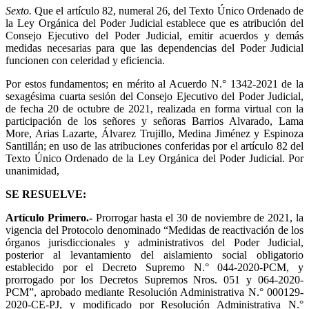
Sexto.
Que el artículo 82, numeral 26, del Texto Único Ordenado de
la Ley Orgánica del Poder Judicial establece que es atribución del
Consejo Ejecutivo del Poder Judicial, emitir acuerdos y demás
medidas necesarias para que las dependencias del Poder Judicial
funcionen con celeridad y eficiencia.
Por estos fundamentos; en mérito al Acuerdo N.° 1342-2021 de la
sexagésima cuarta sesión del Consejo Ejecutivo del Poder Judicial,
de fecha 20 de octubre de 2021, realizada en forma virtual con la
participación de los señores y señoras Barrios Alvarado, Lama
More, Arias Lazarte, Álvarez Trujillo, Medina Jiménez y Espinoza
Santillán; en uso de las atribuciones conferidas por el artículo 82 del
Texto Único Ordenado de la Ley Orgánica del Poder Judicial. Por
unanimidad,
SE RESUELVE:
Artículo Primero.-
Prorrogar hasta el 30 de noviembre de 2021, la
vigencia del Protocolo denominado “Medidas de reactivación de los
órganos jurisdiccionales y administrativos del Poder Judicial,
posterior al levantamiento del aislamiento social obligatorio
establecido por el Decreto Supremo N.° 044-2020-PCM, y
prorrogado por los Decretos Supremos Nros. 051 y 064-2020-
PCM”, aprobado mediante Resolución Administrativa N.° 000129-
2020-CE-PJ, y modificado por Resolución Administrativa N.°