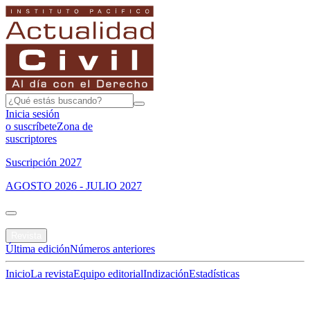
Inicia sesión
o suscríbete
Zona de
suscriptores
Suscripción 2027
AGOSTO 2026 - JULIO 2027
Portada
Revista
Última edición
Números anteriores
Inicio
La revista
Equipo editorial
Indización
Estadísticas
Especial del mes
Jurisprudencias