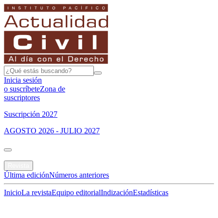
Inicia sesión
o suscríbete
Zona de
suscriptores
Suscripción 2027
AGOSTO 2026 - JULIO 2027
Portada
Revista
Última edición
Números anteriores
Inicio
La revista
Equipo editorial
Indización
Estadísticas
Especial del mes
Jurisprudencias