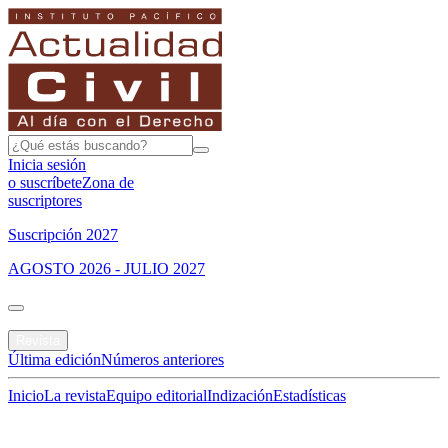
Inicia sesión
o suscríbete
Zona de
suscriptores
Suscripción 2027
AGOSTO 2026 - JULIO 2027
Portada
Revista
Última edición
Números anteriores
Inicio
La revista
Equipo editorial
Indización
Estadísticas
Especial del mes
Jurisprudencias