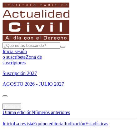
Inicia sesión
o suscríbete
Zona de
suscriptores
Suscripción 2027
AGOSTO 2026 - JULIO 2027
Portada
Revista
Última edición
Números anteriores
Inicio
La revista
Equipo editorial
Indización
Estadísticas
Especial del mes
Jurisprudencias