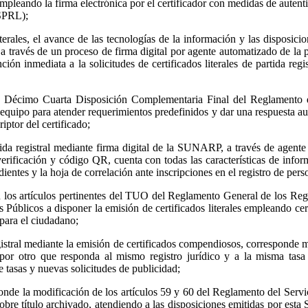
mpleando la firma electrónica por el certificador con medidas de autentic
(SPRL);
erales, el avance de las tecnologías de la información y las disposicio
al a través de un proceso de firma digital por agente automatizado de la
ón inmediata a la solicitudes de certificados literales de partida reg
 la Décimo Cuarta Disposición Complementaria Final del Reglamento d
po para atender requerimientos predefinidos y dar una respuesta auto
riptor del certificado;
artida registral mediante firma digital de la SUNARP, a través de age
rificación y código QR, cuenta con todas las características de infor
ientes y la hoja de correlación ante inscripciones en el registro de perso
 los artículos pertinentes del TUO del Reglamento General de los Regi
 Públicos a disponer la emisión de certificados literales empleando cert
para el ciudadano;
egistral mediante la emisión de certificados compendiosos, corresponde 
por otro que responda al mismo registro jurídico y a la misma tasa reg
 tasas y nuevas solicitudes de publicidad;
esponde la modificación de los artículos 59 y 60 del Reglamento del Serv
bre título archivado, atendiendo a las disposiciones emitidas por esta S