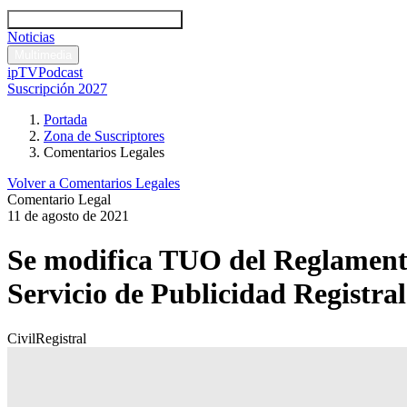
Códigos y leyes
Análisis y comentarios legales
Noticias
Comentarios legales
Multimedia
ipTV
Podcast
Suscripción 2027
Portada
Zona de Suscriptores
Comentarios Legales
Volver a Comentarios Legales
Comentario Legal
11 de agosto de 2021
Se modifica TUO del Reglamento
Servicio de Publicidad Registral
Civil
Registral