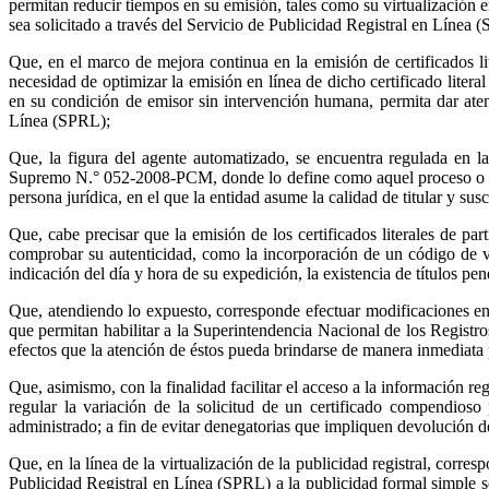
permitan reducir tiempos en su emisión, tales como su virtualización e
sea solicitado a través del Servicio de Publicidad Registral en Línea 
Que, en el marco de mejora continua en la emisión de certificados lit
necesidad de optimizar la emisión en línea de dicho certificado liter
en su condición de emisor sin intervención humana, permita dar atenci
Línea (SPRL);
Que, la figura del agente automatizado, se encuentra regulada en
Supremo N.° 052-2008-PCM, donde lo define como aquel proceso o equi
persona jurídica, en el que la entidad asume la calidad de titular y susc
Que, cabe precisar que la emisión de los certificados literales de p
comprobar su autenticidad, como la incorporación de un código de ve
indicación del día y hora de su expedición, la existencia de títulos pend
Que, atendiendo lo expuesto, corresponde efectuar modificaciones en
que permitan habilitar a la Superintendencia Nacional de los Registros
efectos que la atención de éstos pueda brindarse de manera inmediata 
Que, asimismo, con la finalidad facilitar el acceso a la información r
regular la variación de la solicitud de un certificado compendioso 
administrado; a fin de evitar denegatorias que impliquen devolución de
Que, en la línea de la virtualización de la publicidad registral, corr
Publicidad Registral en Línea (SPRL) a la publicidad formal simple so