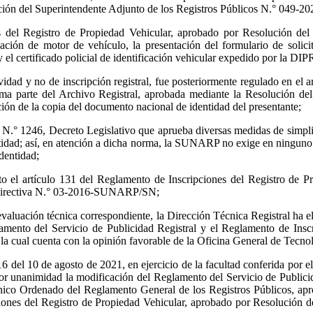
olución del Superintendente Adjunto de los Registros Públicos N.° 04
es del Registro de Propiedad Vehicular, aprobado por Resolución del
ón de motor de vehículo, la presentación del formulario de solicitu
ar y el certificado policial de identificación vehicular expedido por la 
usividad y no de inscripción registral, fue posteriormente regulado en 
orma parte del Archivo Registral, aprobada mediante la Resolución de
 de la copia del documento nacional de identidad del presentante;
vo N.° 1246, Decreto Legislativo que aprueba diversas medidas de simplifi
tidad; así, en atención a dicha norma, la SUNARP no exige en ninguno d
dentidad;
cto el artículo 131 del Reglamento de Inscripciones del Registro de P
la Directiva N.° 03-2016-SUNARP/SN;
evaluación técnica correspondiente, la Dirección Técnica Registral ha 
mento del Servicio de Publicidad Registral y el Reglamento de Inscr
 la cual cuenta con la opinión favorable de la Oficina General de Tecnol
del 10 de agosto de 2021, en ejercicio de la facultad conferida por el
unanimidad la modificación del Reglamento del Servicio de Publicid
o Ordenado del Reglamento General de los Registros Públicos, apro
es del Registro de Propiedad Vehicular, aprobado por Resolución del