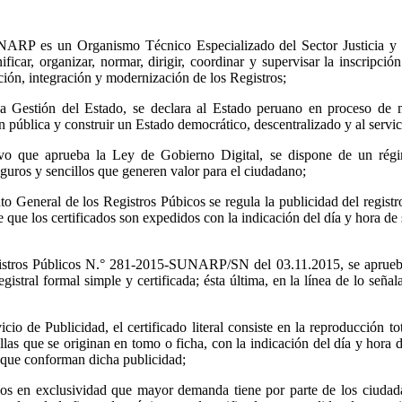
NARP es un Organismo Técnico Especializado del Sector Justicia y De
ficar, organizar, normar, dirigir, coordinar y supervisar la inscripci
ción, integración y modernización de los Registros;
estión del Estado, se declara al Estado peruano en proceso de mode
n pública y construir un Estado democrático, descentralizado y al servi
vo que aprueba la Ley de Gobierno Digital, se dispone de un régim
seguros y sencillos que generen valor para el ciudadano;
eneral de los Registros Púbicos se regula la publicidad del registro,
ce que los certificados son expedidos con la indicación del día y hora d
istros Públicos N.° 281-2015-SUNARP/SN del 03.11.2015, se aprueba e
gistral formal simple y certificada; ésta última, en la línea de lo seña
icio de Publicidad, el certificado literal consiste en la reproducción t
uellas que se originan en tomo o ficha, con la indicación del día y hora
as que conforman dicha publicidad;
ervicios en exclusividad que mayor demanda tiene por parte de los ciud