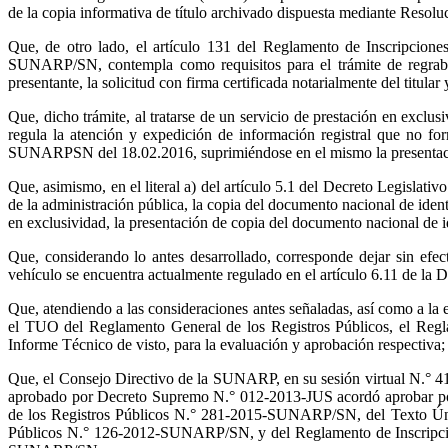
de la copia informativa de título archivado dispuesta mediante Res
Que, de otro lado, el artículo 131 del Reglamento de Inscripcion
SUNARP/SN, contempla como requisitos para el trámite de regrabaci
presentante, la solicitud con firma certificada notarialmente del titul
Que, dicho trámite, al tratarse de un servicio de prestación en excl
regula la atención y expedición de información registral que no f
SUNARPSN del 18.02.2016, suprimiéndose en el mismo la presentación
Que, asimismo, en el literal a) del artículo 5.1 del Decreto Legislati
de la administración pública, la copia del documento nacional de iden
en exclusividad, la presentación de copia del documento nacional de i
Que, considerando lo antes desarrollado, corresponde dejar sin efe
vehículo se encuentra actualmente regulado en el artículo 6.11 de 
Que, atendiendo a las consideraciones antes señaladas, así como a la 
el TUO del Reglamento General de los Registros Públicos, el Regla
Informe Técnico de visto, para la evaluación y aprobación respectiva;
Que, el Consejo Directivo de la SUNARP, en su sesión virtual N.° 416 
aprobado por Decreto Supremo N.° 012-2013-JUS acordó aprobar por 
de los Registros Públicos N.° 281-2015-SUNARP/SN, del Texto Únic
Públicos N.° 126-2012-SUNARP/SN, y del Reglamento de Inscripcion