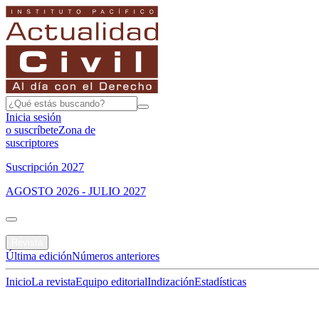
Inicia sesión
o suscríbete
Zona de
suscriptores
Suscripción 2027
AGOSTO 2026 - JULIO 2027
Portada
Revista
Última edición
Números anteriores
Inicio
La revista
Equipo editorial
Indización
Estadísticas
Especial del mes
Jurisprudencias