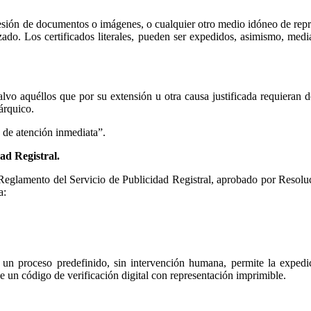
presión de documentos o imágenes, o cualquier otro medio idóneo de repr
izado. Los certificados literales, pueden ser expedidos, asimismo, m
 salvo aquéllos que por su extensión u otra causa justificada requiera
árquico.
 de atención inmediata”.
ad Registral.
el Reglamento del Servicio de Publicidad Registral, aprobado por Resol
a:
n proceso predefinido, sin intervención humana, permite la expedic
ne un código de verificación digital con representación imprimible.