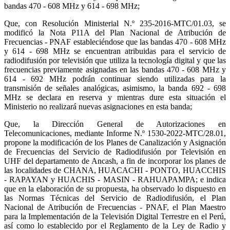
bandas 470 - 608 MHz y 614 - 698 MHz;
Que, con Resolución Ministerial N.º 235-2016-MTC/01.03, se
modificó la Nota P11A del Plan Nacional de Atribución de
Frecuencias - PNAF estableciéndose que las bandas 470 - 608 MHz
y 614 - 698 MHz se encuentran atribuidas para el servicio de
radiodifusión por televisión que utiliza la tecnología digital y que las
frecuencias previamente asignadas en las bandas 470 - 608 MHz y
614 - 692 MHz podrán continuar siendo utilizadas para la
transmisión de señales analógicas, asimismo, la banda 692 - 698
MHz se declara en reserva y mientras dure esta situación el
Ministerio no realizará nuevas asignaciones en esta banda;
Que, la Dirección General de Autorizaciones en
Telecomunicaciones, mediante Informe N.º 1530-2022-MTC/28.01,
propone la modificación de los Planes de Canalización y Asignación
de Frecuencias del Servicio de Radiodifusión por Televisión en
UHF del departamento de Ancash, a fin de incorporar los planes de
las localidades de CHANA, HUACACHI - PONTO, HUACCHIS
- RAPAYAN y HUACHIS - MASIN - RAHUAPAMPA; e indica
que en la elaboración de su propuesta, ha observado lo dispuesto en
las Normas Técnicas del Servicio de Radiodifusión, el Plan
Nacional de Atribución de Frecuencias - PNAF, el Plan Maestro
para la Implementación de la Televisión Digital Terrestre en el Perú,
así como lo establecido por el Reglamento de la Ley de Radio y