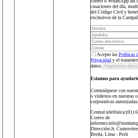
correo o WhatsApp las ú
casaciones del día, modi
del Código Civil y benef
exclusivos de la Campa
Acepto las
Políticas 
Privacidad
y el tratamie
datos.
Registrarme ahora
Estamos para ayudart
Comuníquese con nuestr
o visítenos en nuestras o
corporativas autorizadas
Central telefónica:
(01) 
Correo de
informes:
info@instituto
Dirección:
Jr. Castrovirr
Breña, Lima - Perú