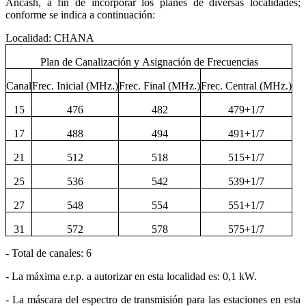
Ancash, a fin de incorporar los planes de diversas localidades;
conforme se indica a continuación:
Localidad: CHANA
Plan de Canalización y Asignación de Frecuencias
Canal
Frec. Inicial (MHz.)
Frec. Final (MHz.)
Frec. Central (MHz.)
15
476
482
479+1/7
17
488
494
491+1/7
21
512
518
515+1/7
25
536
542
539+1/7
27
548
554
551+1/7
31
572
578
575+1/7
- Total de canales: 6
- La máxima e.r.p. a autorizar en esta localidad es: 0,1 kW.
- La máscara del espectro de transmisión para las estaciones en esta