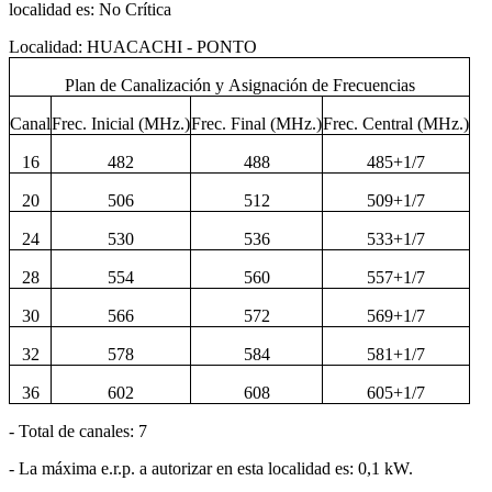
localidad es: No Crítica
Localidad: HUACACHI - PONTO
Plan de Canalización y Asignación de Frecuencias
Canal
Frec. Inicial (MHz.)
Frec. Final (MHz.)
Frec. Central (MHz.)
16
482
488
485+1/7
20
506
512
509+1/7
24
530
536
533+1/7
28
554
560
557+1/7
30
566
572
569+1/7
32
578
584
581+1/7
36
602
608
605+1/7
- Total de canales: 7
- La máxima e.r.p. a autorizar en esta localidad es: 0,1 kW.