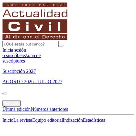
Inicia sesión
o suscríbete
Zona de
suscriptores
Suscripción 2027
AGOSTO 2026 - JULIO 2027
Portada
Revista
Última edición
Números anteriores
Inicio
La revista
Equipo editorial
Indización
Estadísticas
Especial del mes
Jurisprudencias