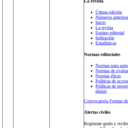
La revista
Última edición
Números anterior
Inicio
La revista
Equipo editorial
Indización
Estadísticas
Normas editoriales
Normas para auto
Normas de evalua
Normas éticas
Políticas de acces
Políticas de prese
digital
Convocatoria
Formas de
Alertas civiles
Regístrate gratis y recib