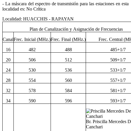
- La máscara del espectro de transmisión para las estaciones en esta
localidad es: No Crítica
Localidad: HUACCHIS - RAPAYAN
Plan de Canalización y Asignación de Frecuencias
Canal
Frec. Inicial (MHz.)
Frec. Final (MHz.)
Frec. Central (M
16
482
488
485+1/7
20
506
512
509+1/7
24
530
536
533+1/7
28
554
560
557+1/7
32
578
584
581+1/7
34
590
596
593+1/7
Br. Priscilla Mercedes D
Canchari