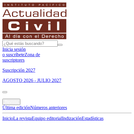
Inicia sesión
o suscríbete
Zona de
suscriptores
Suscripción 2027
AGOSTO 2026 - JULIO 2027
Portada
Revista
Última edición
Números anteriores
Inicio
La revista
Equipo editorial
Indización
Estadísticas
Especial del mes
Jurisprudencias