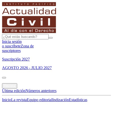
Inicia sesión
o suscríbete
Zona de
suscriptores
Suscripción 2027
AGOSTO 2026 - JULIO 2027
Portada
Revista
Última edición
Números anteriores
Inicio
La revista
Equipo editorial
Indización
Estadísticas
Especial del mes
Jurisprudencias