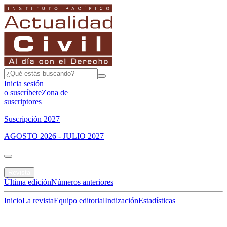
Inicia sesión
o suscríbete
Zona de
suscriptores
Suscripción 2027
AGOSTO 2026 - JULIO 2027
Portada
Revista
Última edición
Números anteriores
Inicio
La revista
Equipo editorial
Indización
Estadísticas
Especial del mes
Jurisprudencias