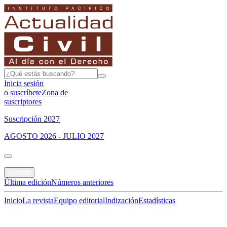
Inicia sesión
o suscríbete
Zona de
suscriptores
Suscripción 2027
AGOSTO 2026 - JULIO 2027
Portada
Revista
Última edición
Números anteriores
Inicio
La revista
Equipo editorial
Indización
Estadísticas
Especial del mes
Jurisprudencias