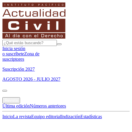
Inicia sesión
o suscríbete
Zona de
suscriptores
Suscripción 2027
AGOSTO 2026 - JULIO 2027
Portada
Revista
Última edición
Números anteriores
Inicio
La revista
Equipo editorial
Indización
Estadísticas
Especial del mes
Jurisprudencias