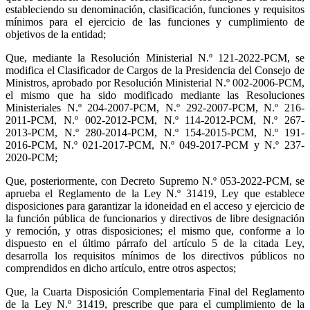
estableciendo su denominación, clasificación, funciones y requisitos
mínimos para el ejercicio de las funciones y cumplimiento de
objetivos de la entidad;
Que, mediante la Resolución Ministerial N.º 121-2022-PCM, se
modifica el Clasificador de Cargos de la Presidencia del Consejo de
Ministros, aprobado por Resolución Ministerial N.º 002-2006-PCM,
el mismo que ha sido modificado mediante las Resoluciones
Ministeriales N.º 204-2007-PCM, N.º 292-2007-PCM, N.º 216-
2011-PCM, N.º 002-2012-PCM, N.º 114-2012-PCM, N.º 267-
2013-PCM, N.º 280-2014-PCM, N.º 154-2015-PCM, N.º 191-
2016-PCM, N.º 021-2017-PCM, N.º 049-2017-PCM y N.º 237-
2020-PCM;
Que, posteriormente, con Decreto Supremo N.º 053-2022-PCM, se
aprueba el Reglamento de la Ley N.º 31419, Ley que establece
disposiciones para garantizar la idoneidad en el acceso y ejercicio de
la función pública de funcionarios y directivos de libre designación
y remoción, y otras disposiciones; el mismo que, conforme a lo
dispuesto en el último párrafo del artículo 5 de la citada Ley,
desarrolla los requisitos mínimos de los directivos públicos no
comprendidos en dicho artículo, entre otros aspectos;
Que, la Cuarta Disposición Complementaria Final del Reglamento
de la Ley N.º 31419, prescribe que para el cumplimiento de la