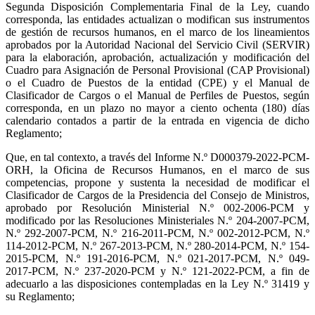
Segunda Disposición Complementaria Final de la Ley, cuando
corresponda, las entidades actualizan o modifican sus instrumentos
de gestión de recursos humanos, en el marco de los lineamientos
aprobados por la Autoridad Nacional del Servicio Civil (SERVIR)
para la elaboración, aprobación, actualización y modificación del
Cuadro para Asignación de Personal Provisional (CAP Provisional)
o el Cuadro de Puestos de la entidad (CPE) y el Manual de
Clasificador de Cargos o el Manual de Perfiles de Puestos, según
corresponda, en un plazo no mayor a ciento ochenta (180) días
calendario contados a partir de la entrada en vigencia de dicho
Reglamento;
Que, en tal contexto, a través del Informe N.º D000379-2022-PCM-
ORH, la Oficina de Recursos Humanos, en el marco de sus
competencias, propone y sustenta la necesidad de modificar el
Clasificador de Cargos de la Presidencia del Consejo de Ministros,
aprobado por Resolución Ministerial N.º 002-2006-PCM y
modificado por las Resoluciones Ministeriales N.º 204-2007-PCM,
N.º 292-2007-PCM, N.º 216-2011-PCM, N.º 002-2012-PCM, N.º
114-2012-PCM, N.º 267-2013-PCM, N.º 280-2014-PCM, N.º 154-
2015-PCM, N.º 191-2016-PCM, N.º 021-2017-PCM, N.º 049-
2017-PCM, N.º 237-2020-PCM y N.º 121-2022-PCM, a fin de
adecuarlo a las disposiciones contempladas en la Ley N.º 31419 y
su Reglamento;