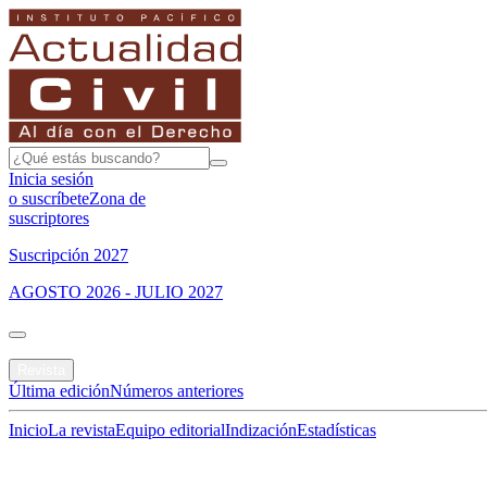
Inicia sesión
o suscríbete
Zona de
suscriptores
Suscripción 2027
AGOSTO 2026 - JULIO 2027
Portada
Revista
Última edición
Números anteriores
Inicio
La revista
Equipo editorial
Indización
Estadísticas
Especial del mes
Jurisprudencias