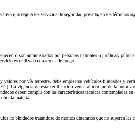
lativo que regula los servicios de seguridad privada, en los términos si
rtenecen o son administrados por personas naturales o jurídicas, pública
 servicio es realizada con armas de fuego.
o y valores por vía terrestre, debe emplearse vehículos blindados y cer
La vigencia de esta certificación vence al término de la autorizaci
indados deben cumplir con las características técnicas contempladas en 
obre la materia.
culos no blindados tratándose de montos dinerarios que no superen las c