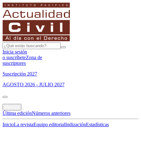
Inicia sesión
o suscríbete
Zona de
suscriptores
Suscripción 2027
AGOSTO 2026 - JULIO 2027
Portada
Revista
Última edición
Números anteriores
Inicio
La revista
Equipo editorial
Indización
Estadísticas
Especial del mes
Jurisprudencias