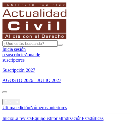
Inicia sesión
o suscríbete
Zona de
suscriptores
Suscripción 2027
AGOSTO 2026 - JULIO 2027
Portada
Revista
Última edición
Números anteriores
Inicio
La revista
Equipo editorial
Indización
Estadísticas
Especial del mes
Jurisprudencias