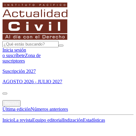
Inicia sesión
o suscríbete
Zona de
suscriptores
Suscripción 2027
AGOSTO 2026 - JULIO 2027
Portada
Revista
Última edición
Números anteriores
Inicio
La revista
Equipo editorial
Indización
Estadísticas
Especial del mes
Jurisprudencias