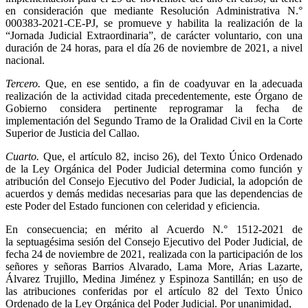
en consideración que mediante Resolución Administrativa N.°
000383-2021-CE-PJ, se promueve y habilita la realización de la
“Jornada Judicial Extraordinaria”, de carácter voluntario, con una
duración de 24 horas, para el día 26 de noviembre de 2021, a nivel
nacional.
Tercero.
Que, en ese sentido, a fin de coadyuvar en la adecuada
realización de la actividad citada precedentemente, este Órgano de
Gobierno considera pertinente reprogramar la fecha de
implementación del Segundo Tramo de la Oralidad Civil en la Corte
Superior de Justicia del Callao.
Cuarto.
Que, el artículo 82, inciso 26), del Texto Único Ordenado
de la Ley Orgánica del Poder Judicial determina como función y
atribución del Consejo Ejecutivo del Poder Judicial, la adopción de
acuerdos y demás medidas necesarias para que las dependencias de
este Poder del Estado funcionen con celeridad y eficiencia.
En consecuencia; en mérito al Acuerdo N.° 1512-2021 de
la septuagésima sesión del Consejo Ejecutivo del Poder Judicial, de
fecha 24 de noviembre de 2021, realizada con la participación de los
señores y señoras Barrios Alvarado, Lama More, Arias Lazarte,
Álvarez Trujillo, Medina Jiménez y Espinoza Santillán; en uso de
las atribuciones conferidas por el artículo 82 del Texto Único
Ordenado de la Ley Orgánica del Poder Judicial. Por unanimidad,