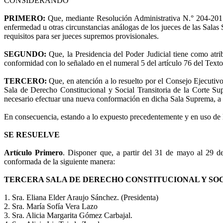
CONSIDERANDO
PRIMERO:
Que, mediante Resolución Administrativa N.° 204-2015-C
enfermedad u otras circunstancias análogas de los jueces de las Salas
requisitos para ser jueces supremos provisionales.
SEGUNDO:
Que, la Presidencia del Poder Judicial tiene como atr
conformidad con lo señalado en el numeral 5 del artículo 76 del Text
TERCERO:
Que, en atención a lo resuelto por el Consejo Ejecutivo
Sala de Derecho Constitucional y Social Transitoria de la Corte Sup
necesario efectuar una nueva conformación en dicha Sala Suprema, a p
En consecuencia, estando a lo expuesto precedentemente y en uso de l
SE RESUELVE
Artículo Primero
. Disponer que, a partir del 31 de mayo al 29 de
conformada de la siguiente manera:
TERCERA SALA DE DERECHO CONSTITUCIONAL Y SO
1. Sra. Eliana Elder Araujo Sánchez. (Presidenta)
2. Sra. María Sofía Vera Lazo
3. Sra. Alicia Margarita Gómez Carbajal.