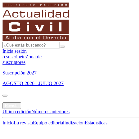
Inicia sesión
o suscríbete
Zona de
suscriptores
Suscripción 2027
AGOSTO 2026 - JULIO 2027
Portada
Revista
Última edición
Números anteriores
Inicio
La revista
Equipo editorial
Indización
Estadísticas
Especial del mes
Jurisprudencias