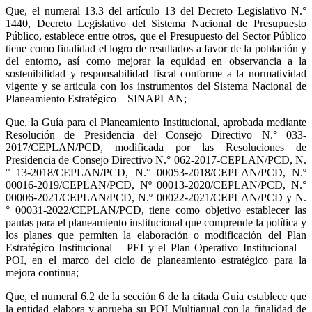
Que, el numeral 13.3 del artículo 13 del Decreto Legislativo N.°
1440, Decreto Legislativo del Sistema Nacional de Presupuesto
Público, establece entre otros, que el Presupuesto del Sector Público
tiene como finalidad el logro de resultados a favor de la población y
del entorno, así como mejorar la equidad en observancia a la
sostenibilidad y responsabilidad fiscal conforme a la normatividad
vigente y se articula con los instrumentos del Sistema Nacional de
Planeamiento Estratégico – SINAPLAN;
Que, la Guía para el Planeamiento Institucional, aprobada mediante
Resolución de Presidencia del Consejo Directivo N.° 033-
2017/CEPLAN/PCD, modificada por las Resoluciones de
Presidencia de Consejo Directivo N.° 062-2017-CEPLAN/PCD, N.
° 13-2018/CEPLAN/PCD, N.° 00053-2018/CEPLAN/PCD, N.º
00016-2019/CEPLAN/PCD, Nº 00013-2020/CEPLAN/PCD, N.°
00006-2021/CEPLAN/PCD, N.º 00022-2021/CEPLAN/PCD y N.
° 00031-2022/CEPLAN/PCD, tiene como objetivo establecer las
pautas para el planeamiento institucional que comprende la política y
los planes que permiten la elaboración o modificación del Plan
Estratégico Institucional – PEI y el Plan Operativo Institucional –
POI, en el marco del ciclo de planeamiento estratégico para la
mejora continua;
Que, el numeral 6.2 de la sección 6 de la citada Guía establece que
la entidad elabora y aprueba su POI Multianual con la finalidad de