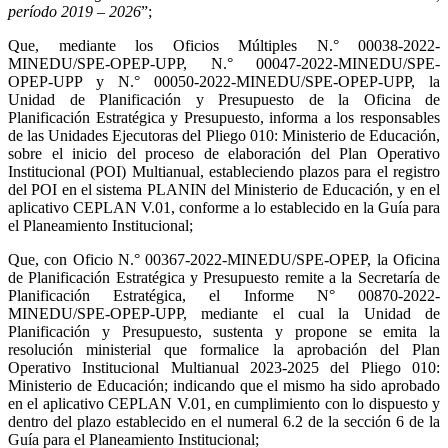
período 2019 – 2026
”;
Que, mediante los Oficios Múltiples N.° 00038-2022-
MINEDU/SPE-OPEP-UPP, N.° 00047-2022-MINEDU/SPE-
OPEP-UPP y N.° 00050-2022-MINEDU/SPE-OPEP-UPP, la
Unidad de Planificación y Presupuesto de la Oficina de
Planificación Estratégica y Presupuesto, informa a los responsables
de las Unidades Ejecutoras del Pliego 010: Ministerio de Educación,
sobre el inicio del proceso de elaboración del Plan Operativo
Institucional (POI) Multianual, estableciendo plazos para el registro
del POI en el sistema PLANIN del Ministerio de Educación, y en el
aplicativo CEPLAN V.01, conforme a lo establecido en la Guía para
el Planeamiento Institucional;
Que, con Oficio N.° 00367-2022-MINEDU/SPE-OPEP, la Oficina
de Planificación Estratégica y Presupuesto remite a la Secretaría de
Planificación Estratégica, el Informe N° 00870-2022-
MINEDU/SPE-OPEP-UPP, mediante el cual la Unidad de
Planificación y Presupuesto, sustenta y propone se emita la
resolución ministerial que formalice la aprobación del Plan
Operativo Institucional Multianual 2023-2025 del Pliego 010:
Ministerio de Educación; indicando que el mismo ha sido aprobado
en el aplicativo CEPLAN V.01, en cumplimiento con lo dispuesto y
dentro del plazo establecido en el numeral 6.2 de la sección 6 de la
Guía para el Planeamiento Institucional;