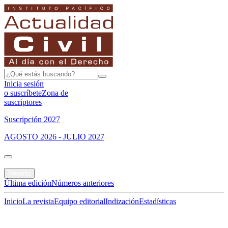
Inicia sesión
o suscríbete
Zona de
suscriptores
Suscripción 2027
AGOSTO 2026 - JULIO 2027
Portada
Revista
Última edición
Números anteriores
Inicio
La revista
Equipo editorial
Indización
Estadísticas
Especial del mes
Jurisprudencias