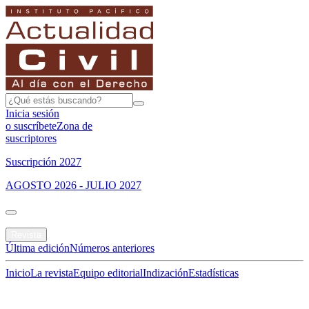
Inicia sesión
o suscríbete
Zona de
suscriptores
Suscripción 2027
AGOSTO 2026 - JULIO 2027
Portada
Revista
Última edición
Números anteriores
Inicio
La revista
Equipo editorial
Indización
Estadísticas
Especial del mes
Jurisprudencias