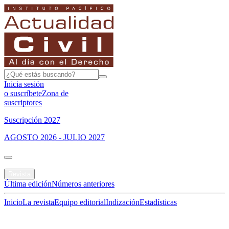
Inicia sesión
o suscríbete
Zona de
suscriptores
Suscripción 2027
AGOSTO 2026 - JULIO 2027
Portada
Revista
Última edición
Números anteriores
Inicio
La revista
Equipo editorial
Indización
Estadísticas
Especial del mes
Jurisprudencias