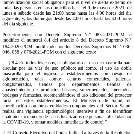
inmovilización social obligatoria para el nivel de alerta extremo de
todas las personas en sus domicilios hasta el 9 de mayo de 2021, de
lunes a sábado desde las 21:00 horas hasta las 4:00 horas del día
siguiente; y, los domingos desde las 4:00 horas hasta las 4:00 horas
del día siguiente.
Posteriormente, con Decreto Supremo N.° 083-2021-PCM se
modificó el numeral 8.4 del artículo 8 del Decreto Supremo N.°
os
184-2020-PCM modificado por los Decretos Supremos N.
036,
046, 058 y 076-2021-PCM con el siguiente texto:
[…] 8.4 En todos los casos, es obligatorio el uso de mascarilla para
circular por las vías de uso público; así como, el uso de doble
mascarilla para el ingreso a establecimientos con riesgo de
aglomeración, tales como: centros comerciales, galerías,
conglomerados, tiendas por departamentos, tiendas de
abastecimiento de productos básicos, supermercados, mercados,
bodegas y farmacias, recomendándose el uso adicional del protector
facial en estos establecimientos. El Ministerio de Salud, en
coordinación con otras entidades componentes del Sector Salud,
realiza una vigilancia epidemiológica intensiva a fin de identificar
cualquier incremento de casos localizados de personas afectadas por
la COVID-19, y tomar medidas inmediatas de control.”
2. El Consejo Ejecutivo del Poder Judicial a través de la Resolución