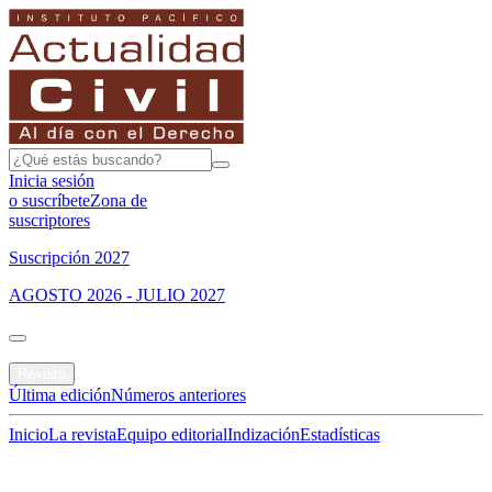
Inicia sesión
o suscríbete
Zona de
suscriptores
Suscripción 2027
AGOSTO 2026 - JULIO 2027
Portada
Revista
Última edición
Números anteriores
Inicio
La revista
Equipo editorial
Indización
Estadísticas
Especial del mes
Jurisprudencias