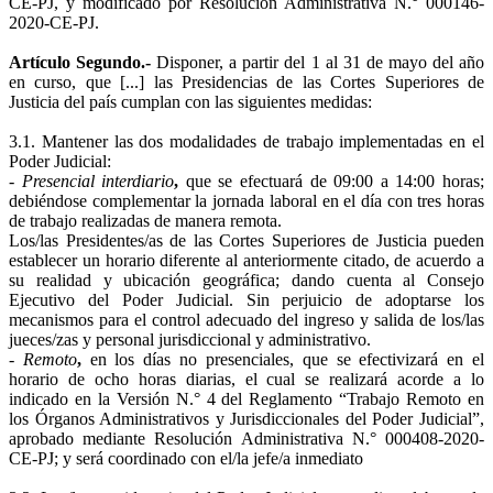
CE-PJ, y modificado por Resolución Administrativa N.° 000146-
2020-CE-PJ.
Artículo Segundo.-
Disponer, a partir del 1 al 31 de mayo del año
en curso, que [...] las Presidencias de las Cortes Superiores de
Justicia del país cumplan con las siguientes medidas:
3.1. Mantener las dos modalidades de trabajo implementadas en el
Poder Judicial:
-
Presencial interdiario
,
que se efectuará de 09:00 a 14:00 horas;
debiéndose complementar la jornada laboral en el día con tres horas
de trabajo realizadas de manera remota.
Los/las Presidentes/as de las Cortes Superiores de Justicia pueden
establecer un horario diferente al anteriormente citado, de acuerdo a
su realidad y ubicación geográfica; dando cuenta al Consejo
Ejecutivo del Poder Judicial. Sin perjuicio de adoptarse los
mecanismos para el control adecuado del ingreso y salida de los/las
jueces/zas y personal jurisdiccional y administrativo.
-
Remoto
,
en los días no presenciales, que se efectivizará en el
horario de ocho horas diarias, el cual se realizará acorde a lo
indicado en la Versión N.° 4 del Reglamento “Trabajo Remoto en
los Órganos Administrativos y Jurisdiccionales del Poder Judicial”,
aprobado mediante Resolución Administrativa N.° 000408-2020-
CE-PJ; y será coordinado con el/la jefe/a inmediato