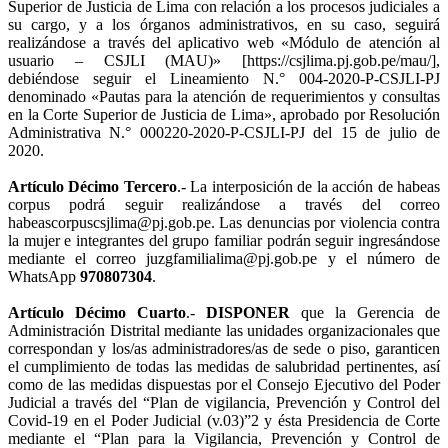
Superior de Justicia de Lima con relación a los procesos judiciales a
su cargo, y a los órganos administrativos, en su caso, seguirá
realizándose a través del aplicativo web «Módulo de atención al
usuario – CSJLI (MAU)» [https://csjlima.pj.gob.pe/mau/],
debiéndose seguir el Lineamiento N.° 004-2020-P-CSJLI-PJ
denominado «Pautas para la atención de requerimientos y consultas
en la Corte Superior de Justicia de Lima», aprobado por Resolución
Administrativa N.° 000220-2020-P-CSJLI-PJ del 15 de julio de
2020.
Artículo Décimo Tercero
.- La interposición de la acción de habeas
corpus podrá seguir realizándose a través del correo
habeascorpuscsjlima@pj.gob.pe. Las denuncias por violencia contra
la mujer e integrantes del grupo familiar podrán seguir ingresándose
mediante el correo juzgfamilialima@pj.gob.pe y el número de
WhatsApp
970807304
.
Artículo Décimo Cuarto
.-
DISPONER
que la Gerencia de
Administración Distrital mediante las unidades organizacionales que
correspondan y los/as administradores/as de sede o piso, garanticen
el cumplimiento de todas las medidas de salubridad pertinentes, así
como de las medidas dispuestas por el Consejo Ejecutivo del Poder
Judicial a través del “Plan de vigilancia, Prevención y Control del
Covid-19 en el Poder Judicial (v.03)”2 y ésta Presidencia de Corte
mediante el “Plan para la Vigilancia, Prevención y Control de