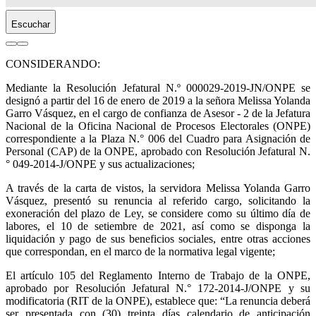
Escuchar
CONSIDERANDO:
Mediante la Resolución Jefatural N.º 000029-2019-JN/ONPE se
designó a partir del 16 de enero de 2019 a la señora Melissa Yolanda
Garro Vásquez, en el cargo de confianza de Asesor - 2 de la Jefatura
Nacional de la Oficina Nacional de Procesos Electorales (ONPE)
correspondiente a la Plaza N.° 006 del Cuadro para Asignación de
Personal (CAP) de la ONPE, aprobado con Resolución Jefatural N.
° 049-2014-J/ONPE y sus actualizaciones;
A través de la carta de vistos, la servidora Melissa Yolanda Garro
Vásquez, presentó su renuncia al referido cargo, solicitando la
exoneración del plazo de Ley, se considere como su último día de
labores, el 10 de setiembre de 2021, así como se disponga la
liquidación y pago de sus beneficios sociales, entre otras acciones
que correspondan, en el marco de la normativa legal vigente;
El artículo 105 del Reglamento Interno de Trabajo de la ONPE,
aprobado por Resolución Jefatural N.° 172-2014-J/ONPE y su
modificatoria (RIT de la ONPE), establece que: “La renuncia deberá
ser presentada con (30) treinta días calendario de anticipación