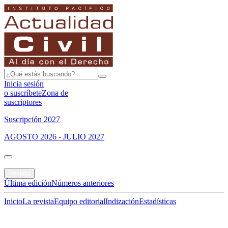
Inicia sesión
o suscríbete
Zona de
suscriptores
Suscripción 2027
AGOSTO 2026 - JULIO 2027
Portada
Revista
Última edición
Números anteriores
Inicio
La revista
Equipo editorial
Indización
Estadísticas
Especial del mes
Jurisprudencias