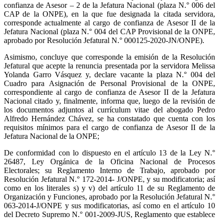
confianza de Asesor – 2 de la Jefatura Nacional (plaza N.° 006 del
CAP de la ONPE), en la que fue designada la citada servidora,
corresponde actualmente al cargo de confianza de Asesor II de la
Jefatura Nacional (plaza N.° 004 del CAP Provisional de la ONPE,
aprobado por Resolución Jefatural N.° 000125-2020-JN/ONPE).
Asimismo, concluye que corresponde la emisión de la Resolución
Jefatural que acepte la renuncia presentada por la servidora Melissa
Yolanda Garro Vásquez y, declare vacante la plaza N.° 004 del
Cuadro para Asignación de Personal Provisional de la ONPE,
correspondiente al cargo de confianza de Asesor II de la Jefatura
Nacional citado y, finalmente, informa que, luego de la revisión de
los documentos adjuntos al currículum vitae del abogado Pedro
Alfredo Hernández Chávez, se ha constatado que cuenta con los
requisitos mínimos para el cargo de confianza de Asesor II de la
Jefatura Nacional de la ONPE;
De conformidad con lo dispuesto en el artículo 13 de la Ley N.°
26487, Ley Orgánica de la Oficina Nacional de Procesos
Electorales; su Reglamento Interno de Trabajo, aprobado por
Resolución Jefatural N.° 172-2014- J/ONPE, y su modificatoria; así
como en los literales s) y v) del artículo 11 de su Reglamento de
Organización y Funciones, aprobado por la Resolución Jefatural N.°
063-2014-J/ONPE y sus modificatorias, así como en el artículo 10
del Decreto Supremo N.° 001-2009-JUS, Reglamento que establece