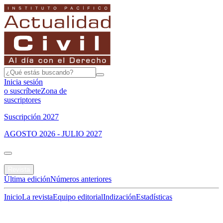
Inicia sesión
o suscríbete
Zona de
suscriptores
Suscripción 2027
AGOSTO 2026 - JULIO 2027
Portada
Revista
Última edición
Números anteriores
Inicio
La revista
Equipo editorial
Indización
Estadísticas
Especial del mes
Jurisprudencias