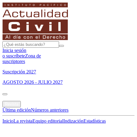
Inicia sesión
o suscríbete
Zona de
suscriptores
Suscripción 2027
AGOSTO 2026 - JULIO 2027
Portada
Revista
Última edición
Números anteriores
Inicio
La revista
Equipo editorial
Indización
Estadísticas
Especial del mes
Jurisprudencias