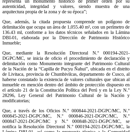
representa un monumento histórico de primer orden por su
autenticidad, integridad y valores, siendo muestra de una
arquitectura propia de la zona y de su época”;
Que, además, la citada propuesta comprende un polígono de
delimitación que ocupa un área de 1,055.40 m², con un perímetro de
136.43 ml, conforme a los datos técnicos señalados en la Lámina
DBI-01, elaborada por la Dirección de Patrimonio Histórico
Inmueble;
Que, mediante la Resolución Directoral N.° 000194-2021-
DGPC/MC, se inicia de oficio el procedimiento de declaración y
delimitación como Monumento integrante del Patrimonio Cultural
de la Nación de la “Capilla de Pucyu Ñahui”, ubicada en el distrito
de Livitaca, provincia de Chumbivilcas, departamento de Cusco, al
haberse constatado la existencia de valores culturales que ubican al
inmueble en mención dentro del ámbito de protección dispuesto en
el artículo 21 de la Constitución Política del Perú y en la Ley N.°
28296, Ley General del Patrimonio Cultural de la Nación y
modificatorias;
Que, a través de los Oficios N.° 000844-2021-DGPC/MC, N.°
000845-2021-DGPC/MC, N.° 000846-2021-DGPC/MC, N.°
000847-2021-DGPC/MC y N.° 000848-2021-DGPC/MC, se
notifica la Resolución Directoral N.° 000194-2021-DGPC/MC, la
Lámina DBI-01, así como la propuesta técnica a la Comunidad