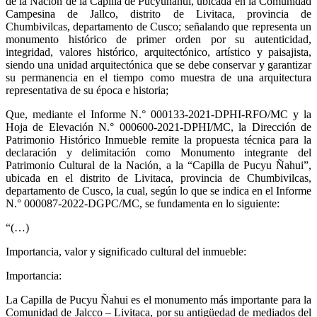
de la Nación de la Capilla de Pucyuñahui, ubicada en la Comunidad
Campesina de Jallco, distrito de Livitaca, provincia de
Chumbivilcas, departamento de Cusco; señalando que representa un
monumento histórico de primer orden por su autenticidad,
integridad, valores histórico, arquitectónico, artístico y paisajista,
siendo una unidad arquitectónica que se debe conservar y garantizar
su permanencia en el tiempo como muestra de una arquitectura
representativa de su época e historia;
Que, mediante el Informe N.° 000133-2021-DPHI-RFO/MC y la
Hoja de Elevación N.° 000600-2021-DPHI/MC, la Dirección de
Patrimonio Histórico Inmueble remite la propuesta técnica para la
declaración y delimitación como Monumento integrante del
Patrimonio Cultural de la Nación, a la “Capilla de Pucyu Ñahui”,
ubicada en el distrito de Livitaca, provincia de Chumbivilcas,
departamento de Cusco, la cual, según lo que se indica en el Informe
N.° 000087-2022-DGPC/MC, se fundamenta en lo siguiente:
“(…)
Importancia, valor y significado cultural del inmueble:
Importancia:
La Capilla de Pucyu Ñahui es el monumento más importante para la
Comunidad de Jalcco – Livitaca, por su antigüedad de mediados del