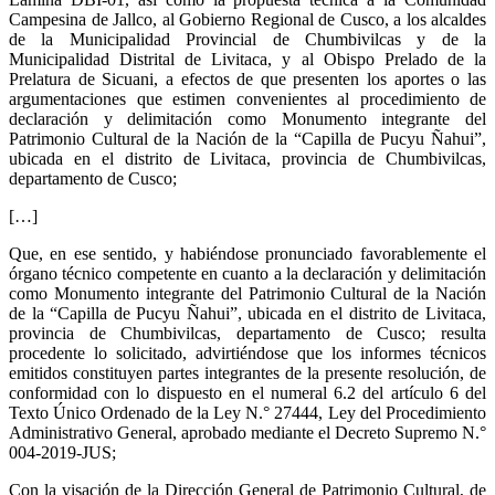
Campesina de Jallco, al Gobierno Regional de Cusco, a los alcaldes
de la Municipalidad Provincial de Chumbivilcas y de la
Municipalidad Distrital de Livitaca, y al Obispo Prelado de la
Prelatura de Sicuani, a efectos de que presenten los aportes o las
argumentaciones que estimen convenientes al procedimiento de
declaración y delimitación como Monumento integrante del
Patrimonio Cultural de la Nación de la “Capilla de Pucyu Ñahui”,
ubicada en el distrito de Livitaca, provincia de Chumbivilcas,
departamento de Cusco;
[…]
Que, en ese sentido, y habiéndose pronunciado favorablemente el
órgano técnico competente en cuanto a la declaración y delimitación
como Monumento integrante del Patrimonio Cultural de la Nación
de la “Capilla de Pucyu Ñahui”, ubicada en el distrito de Livitaca,
provincia de Chumbivilcas, departamento de Cusco; resulta
procedente lo solicitado, advirtiéndose que los informes técnicos
emitidos constituyen partes integrantes de la presente resolución, de
conformidad con lo dispuesto en el numeral 6.2 del artículo 6 del
Texto Único Ordenado de la Ley N.° 27444, Ley del Procedimiento
Administrativo General, aprobado mediante el Decreto Supremo N.°
004-2019-JUS;
Con la visación de la Dirección General de Patrimonio Cultural, de