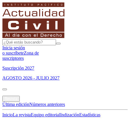
Inicia sesión
o suscríbete
Zona de
suscriptores
Suscripción 2027
AGOSTO 2026 - JULIO 2027
Portada
Revista
Última edición
Números anteriores
Inicio
La revista
Equipo editorial
Indización
Estadísticas
Especial del mes
Jurisprudencias