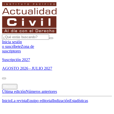
Inicia sesión
o suscríbete
Zona de
suscriptores
Suscripción 2027
AGOSTO 2026 - JULIO 2027
Portada
Revista
Última edición
Números anteriores
Inicio
La revista
Equipo editorial
Indización
Estadísticas
Especial del mes
Jurisprudencias