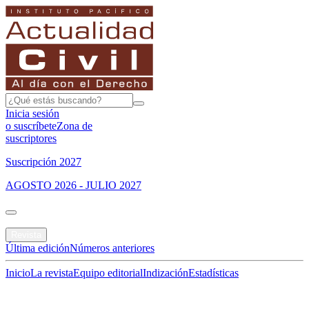
Inicia sesión
o suscríbete
Zona de
suscriptores
Suscripción 2027
AGOSTO 2026 - JULIO 2027
Portada
Revista
Última edición
Números anteriores
Inicio
La revista
Equipo editorial
Indización
Estadísticas
Especial del mes
Jurisprudencias