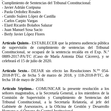
Cumplimiento de Sentencias del Tribunal Constitucional:
- Javier Adrián Coripuna
- Paola Ordoñez Rosales
- Camilo Suárez López de Castilla
- Carlos Carpio Vargas
- Elard Ricardo Bolaños Salazar
- Juan Manuel Sosa Sacio
- Berly Javier López Flores
Artículo Quinto
.- ESTABLECER que la primera audiencia pública
de supervisión de cumplimiento de sentencias del Tribunal
Constitucional, se ocupará de la sentencia recaída en el Exp. N.°
0889-2017-PA/TC (Caso de María Antonia Díaz Cáceres), y se
celebrará el 15 de julio de 2020.
os
Artículo Sexto
.- DEJAR sin efecto las Resoluciones N.
054-
2018-P/TC, de fecha 5 de marzo de 2018, y 118-2018-P/TC, de
fecha 18 de mayo de 2018.
Artículo Séptimo.-
COMUNICAR la presente resolución a los
señores magistrados, a la Secretaría General, a los miembros de la
Comisión de Supervisión y Cumplimiento de Sentencias del
Tribunal Constitucional, a la Secretaría Relatoría, al jefe del
Gabinete de Asesoras/es, a la Oficina de Gestión y Desarrollo
Humano y al Órgano de Control Institucional.