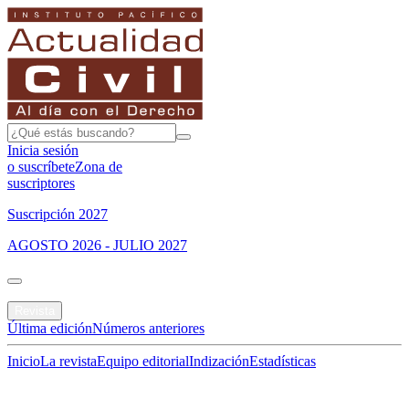
Inicia sesión
o suscríbete
Zona de
suscriptores
Suscripción 2027
AGOSTO 2026 - JULIO 2027
Portada
Revista
Última edición
Números anteriores
Inicio
La revista
Equipo editorial
Indización
Estadísticas
Especial del mes
Jurisprudencias