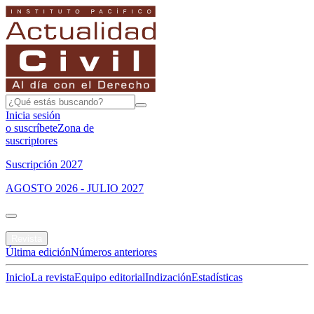
Inicia sesión
o suscríbete
Zona de
suscriptores
Suscripción 2027
AGOSTO 2026 - JULIO 2027
Portada
Revista
Última edición
Números anteriores
Inicio
La revista
Equipo editorial
Indización
Estadísticas
Especial del mes
Jurisprudencias