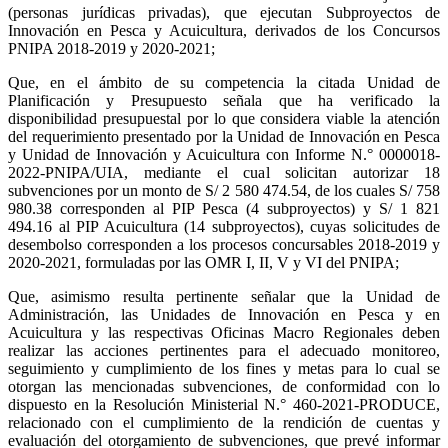
(personas jurídicas privadas), que ejecutan Subproyectos de
Innovación en Pesca y Acuicultura, derivados de los Concursos
PNIPA 2018-2019 y 2020-2021;
Que, en el ámbito de su competencia la citada Unidad de
Planificación y Presupuesto señala que ha verificado la
disponibilidad presupuestal por lo que considera viable la atención
del requerimiento presentado por la Unidad de Innovación en Pesca
y Unidad de Innovación y Acuicultura con Informe N.° 0000018-
2022-PNIPA/UIA, mediante el cual solicitan autorizar 18
subvenciones por un monto de S/ 2 580 474.54, de los cuales S/ 758
980.38 corresponden al PIP Pesca (4 subproyectos) y S/ 1 821
494.16 al PIP Acuicultura (14 subproyectos), cuyas solicitudes de
desembolso corresponden a los procesos concursables 2018-2019 y
2020-2021, formuladas por las OMR I, II, V y VI del PNIPA;
Que, asimismo resulta pertinente señalar que la Unidad de
Administración, las Unidades de Innovación en Pesca y en
Acuicultura y las respectivas Oficinas Macro Regionales deben
realizar las acciones pertinentes para el adecuado monitoreo,
seguimiento y cumplimiento de los fines y metas para lo cual se
otorgan las mencionadas subvenciones, de conformidad con lo
dispuesto en la Resolución Ministerial N.° 460-2021-PRODUCE,
relacionado con el cumplimiento de la rendición de cuentas y
evaluación del otorgamiento de subvenciones, que prevé informar