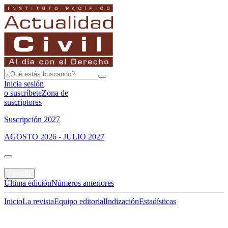
Inicia sesión
o suscríbete
Zona de
suscriptores
Suscripción 2027
AGOSTO 2026 - JULIO 2027
Portada
Revista
Última edición
Números anteriores
Inicio
La revista
Equipo editorial
Indización
Estadísticas
Especial del mes
Jurisprudencias