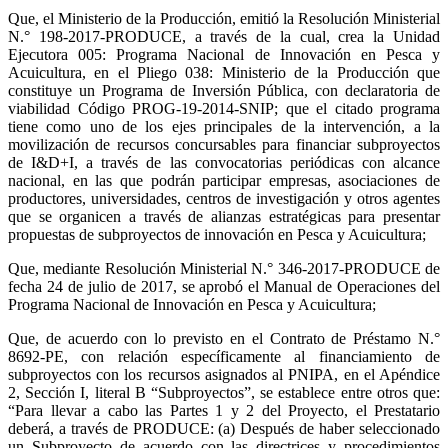
Que, el Ministerio de la Producción, emitió la Resolución Ministerial
N.° 198-2017-PRODUCE, a través de la cual, crea la Unidad
Ejecutora 005: Programa Nacional de Innovación en Pesca y
Acuicultura, en el Pliego 038: Ministerio de la Producción que
constituye un Programa de Inversión Pública, con declaratoria de
viabilidad Código PROG-19-2014-SNIP; que el citado programa
tiene como uno de los ejes principales de la intervención, a la
movilización de recursos concursables para financiar subproyectos
de I&D+I, a través de las convocatorias periódicas con alcance
nacional, en las que podrán participar empresas, asociaciones de
productores, universidades, centros de investigación y otros agentes
que se organicen a través de alianzas estratégicas para presentar
propuestas de subproyectos de innovación en Pesca y Acuicultura;
Que, mediante Resolución Ministerial N.° 346-2017-PRODUCE de
fecha 24 de julio de 2017, se aprobó el Manual de Operaciones del
Programa Nacional de Innovación en Pesca y Acuicultura;
Que, de acuerdo con lo previsto en el Contrato de Préstamo N.°
8692-PE, con relación específicamente al financiamiento de
subproyectos con los recursos asignados al PNIPA, en el Apéndice
2, Sección I, literal B “Subproyectos”, se establece entre otros que:
“Para llevar a cabo las Partes 1 y 2 del Proyecto, el Prestatario
deberá, a través de PRODUCE: (a) Después de haber seleccionado
un Subproyecto de acuerdo con las directrices y procedimientos