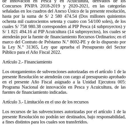
de Innovación en Pesca y en Acuicultura, derivados de los
Concursos PNIPA 2018-2019 y 2020-2021, en las categorías
señaladas en los cuadros del Anexo Único de la presente resolución,
hasta por la suma de S/ 2 580 474.54 (Dos millones quinientos
ochenta mil cuatrocientos setenta y cuatro con 54/100 soles), de los
cuales S/ 758 980.38 corresponden al PIP Pesca (4 subproyectos) y
S/ 1 821 494.16 al PIP Acuicultura (14 subproyectos), los cuales se
atenderán por la fuente de financiamiento Recursos Ordinarios; en el
marco del Contrato de Préstamo N.° 8692-PE y de lo dispuesto por
la Ley N.° 31365, Ley que aprueba el Presupuesto del Sector
Público para el Año Fiscal 2022.
Artículo 2.- Financiamiento
Los otorgamientos de subvenciones autorizadas en el artículo 1 de la
presente Resolución se atenderán con cargo al presupuesto aprobado
en el presente Año Fiscal asignado a la Unidad Ejecutora 005:
Programa Nacional de innovación en Pesca y Acuicultura, de las
fuentes de financiamiento indicadas.
Artículo 3.- Limitación en el uso de los recursos
Los recursos de las subvenciones autorizadas por el artículo 1 de la
presente Resolución no podrán ser destinados, bajo responsabilidad,
a fines distintos para los cuales son transferidos.