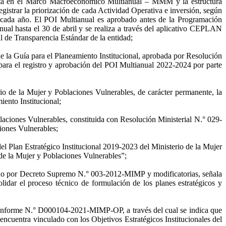
escrita en el Marco Macroeconómico Multianual – MMM y la estructura
gistrar la priorización de cada Actividad Operativa e inversión, según
a cada año. El POI Multianual es aprobado antes de la Programación
anual hasta el 30 de abril y se realiza a través del aplicativo CEPLAN
tal de Transparencia Estándar de la entidad;
la Guía para el Planeamiento Institucional, aprobada por Resolución
ra el registro y aprobación del POI Multianual 2022-2024 por parte
 de la Mujer y Poblaciones Vulnerables, de carácter permanente, la
iento Institucional;
aciones Vulnerables, constituida con Resolución Ministerial N.° 029-
iones Vulnerables;
Plan Estratégico Institucional 2019-2023 del Ministerio de la Mujer
de la Mujer y Poblaciones Vulnerables”;
obado por Decreto Supremo N.° 003-2012-MIMP y modificatorias, señala
lidar el proceso técnico de formulación de los planes estratégicos y
Informe N.° D000104-2021-MIMP-OP, a través del cual se indica que
ncuentra vinculado con los Objetivos Estratégicos Institucionales del