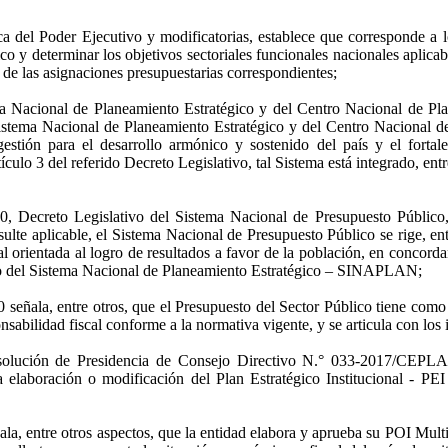
 del Poder Ejecutivo y modificatorias, establece que corresponde a lo
o y determinar los objetivos sectoriales funcionales nacionales aplicab
s de las asignaciones presupuestarias correspondientes;
ma Nacional de Planeamiento Estratégico y del Centro Nacional de Plan
Sistema Nacional de Planeamiento Estratégico y del Centro Nacional d
gestión para el desarrollo armónico y sostenido del país y el forta
ículo 3 del referido Decreto Legislativo, tal Sistema está integrado, ent
0, Decreto Legislativo del Sistema Nacional de Presupuesto Público,
ulte aplicable, el Sistema Nacional de Presupuesto Público se rige, en
al orientada al logro de resultados a favor de la población, en concord
rco del Sistema Nacional de Planeamiento Estratégico – SINAPLAN;
 señala, entre otros, que el Presupuesto del Sector Público tiene como f
onsabilidad fiscal conforme a la normativa vigente, y se articula con 
esolución de Presidencia de Consejo Directivo N.° 033-2017/CEPLAN
a elaboración o modificación del Plan Estratégico Institucional - PE
ala, entre otros aspectos, que la entidad elabora y aprueba su POI Multia