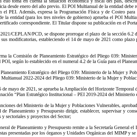
ara ello toma en cuenta la situación económica y fiscal del país, d
icia desde enero del año previo. El POI Multianual de la entidad debe re
da en el PEI. Además, expresa la Programación Física y de Costeo par
de la entidad (para los tres niveles de gobierno) aprueba el POI Multi
l certificado correspondiente. El Titular dispone su publicación en el Por
2021/CEPLAN/PCD, se dispone prorrogar el plazo de la sección 6.2 de 
 modificatorias, estableciendo el 14 de mayo de 2021 como plazo pa
a la Comisión de Planeamiento Estratégico del Pliego 039: Ministerio
l POI, según lo establecido en el numeral 4.2 de la Guía para el Planeam
Planeamiento Estratégico del Pliego 039: Ministerio de la Mujer y Pobl
I Multianual 2022-2024 del Pliego 039: Ministerio de la Mujer y Poblac
de mayo de 2021, se aprueba la Ampliación del Horizonte Temporal del 
nación “Plan Estratégico Institucional – PEI 2019-2024 del Ministerio 
 Funciones del Ministerio de la Mujer y Poblaciones Vulnerables, apr
de Planeamiento y Presupuesto dirigir, establecer, supervisar y conso
 y sectoriales y proyectos del Sector;
l de Planeamiento y Presupuesto remite a la Secretaría General el 
stas presentadas por los órganos y Unidades Orgánicas del MIMP y se e