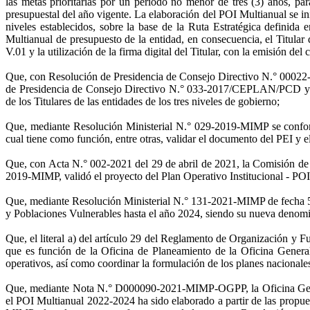
las metas prioritarias por un periodo no menor de tres (3) años, p
presupuestal del año vigente. La elaboración del POI Multianual se in
niveles establecidos, sobre la base de la Ruta Estratégica defini
Multianual de presupuesto de la entidad, en consecuencia, el Titular 
V.01 y la utilización de la firma digital del Titular, con la emisión de
Que, con Resolución de Presidencia de Consejo Directivo N.° 00022-
de Presidencia de Consejo Directivo N.° 033-2017/CEPLAN/PCD y sus
de los Titulares de las entidades de los tres niveles de gobierno;
Que, mediante Resolución Ministerial N.° 029-2019-MIMP se conform
cual tiene como función, entre otras, validar el documento del PEI y e
Que, con Acta N.° 002-2021 del 29 de abril de 2021, la Comisión de 
2019-MIMP, validó el proyecto del Plan Operativo Institucional - PO
Que, mediante Resolución Ministerial N.° 131-2021-MIMP de fecha 5 
y Poblaciones Vulnerables hasta el año 2024, siendo su nueva denomi
Que, el literal a) del artículo 29 del Reglamento de Organización y
que es función de la Oficina de Planeamiento de la Oficina General 
operativos, así como coordinar la formulación de los planes nacionales
Que, mediante Nota N.° D000090-2021-MIMP-OGPP, la Oficina Genera
el POI Multianual 2022-2024 ha sido elaborado a partir de las propue