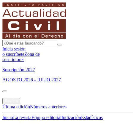
Inicia sesión
o suscríbete
Zona de
suscriptores
Suscripción 2027
AGOSTO 2026 - JULIO 2027
Portada
Revista
Última edición
Números anteriores
Inicio
La revista
Equipo editorial
Indización
Estadísticas
Especial del mes
Jurisprudencias