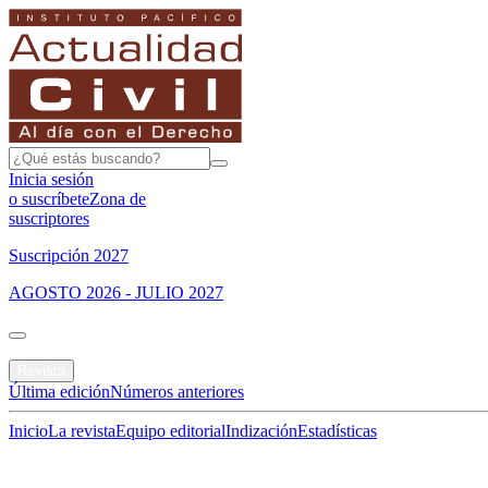
Inicia sesión
o suscríbete
Zona de
suscriptores
Suscripción 2027
AGOSTO 2026 - JULIO 2027
Portada
Revista
Última edición
Números anteriores
Inicio
La revista
Equipo editorial
Indización
Estadísticas
Especial del mes
Jurisprudencias