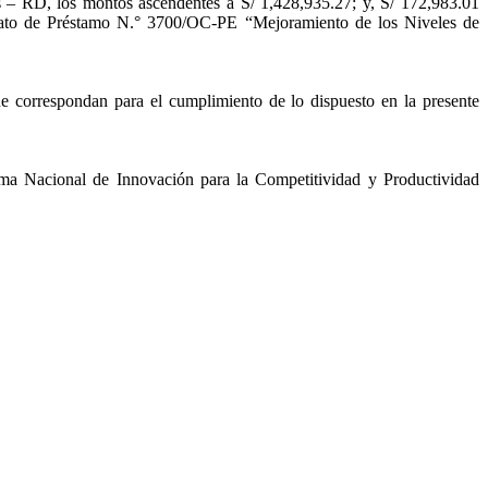
s – RD, los montos ascendentes a S/ 1,428,935.27; y, S/ 172,983.01
ontrato de Préstamo N.° 3700/OC-PE “Mejoramiento de los Niveles de
e correspondan para el cumplimiento de lo dispuesto en la presente
rama Nacional de Innovación para la Competitividad y Productividad