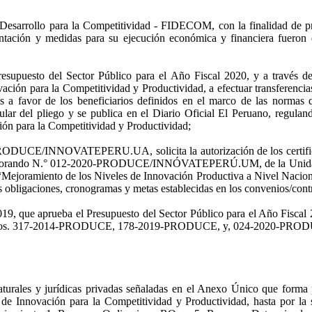
Desarrollo para la Competitividad - FIDECOM, con la finalidad de pro
mentación y medidas para su ejecución económica y financiera fuero
supuesto del Sector Público para el Año Fiscal 2020, y a través de
ación para la Competitividad y Productividad, a efectuar transferencias
 a favor de los beneficiarios definidos en el marco de las normas q
ular del pliego y se publica en el Diario Oficial El Peruano, regulan
ión para la Competitividad y Productividad;
DUCE/INNOVATEPERU.UA, solicita la autorización de los certificado
l Memorando N.° 012-2020-PRODUCE/INNÓVATEPERÚ.UM, de la Unidad de 
Mejoramiento de los Niveles de Innovación Productiva a Nivel Nacional
ligaciones, cronogramas y metas establecidas en los convenios/contrat
9, que aprueba el Presupuesto del Sector Público para el Año Fiscal 2
iales Nos. 317-2014-PRODUCE, 178-2019-PRODUCE, y, 024-2020-PRO
turales y jurídicas privadas señaladas en el Anexo Único que forma p
de Innovación para la Competitividad y Productividad, hasta por la