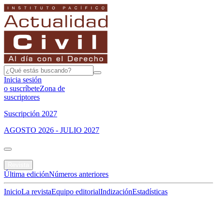
Inicia sesión
o suscríbete
Zona de
suscriptores
Suscripción 2027
AGOSTO 2026 - JULIO 2027
Portada
Revista
Última edición
Números anteriores
Inicio
La revista
Equipo editorial
Indización
Estadísticas
Especial del mes
Jurisprudencias