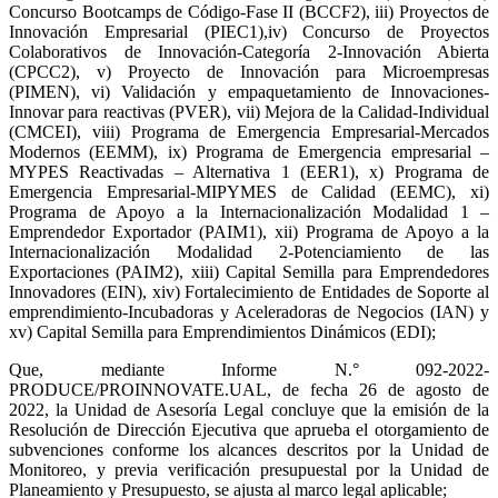
Concurso Bootcamps de Código-Fase II (BCCF2), iii) Proyectos de
Innovación Empresarial (PIEC1),iv) Concurso de Proyectos
Colaborativos de Innovación-Categoría 2-Innovación Abierta
(CPCC2), v) Proyecto de Innovación para Microempresas
(PIMEN), vi) Validación y empaquetamiento de Innovaciones-
Innovar para reactivas (PVER), vii) Mejora de la Calidad-Individual
(CMCEI), viii) Programa de Emergencia Empresarial-Mercados
Modernos (EEMM), ix) Programa de Emergencia empresarial –
MYPES Reactivadas – Alternativa 1 (EER1), x) Programa de
Emergencia Empresarial-MIPYMES de Calidad (EEMC), xi)
Programa de Apoyo a la Internacionalización Modalidad 1 –
Emprendedor Exportador (PAIM1), xii) Programa de Apoyo a la
Internacionalización Modalidad 2-Potenciamiento de las
Exportaciones (PAIM2), xiii) Capital Semilla para Emprendedores
Innovadores (EIN), xiv) Fortalecimiento de Entidades de Soporte al
emprendimiento-Incubadoras y Aceleradoras de Negocios (IAN) y
xv) Capital Semilla para Emprendimientos Dinámicos (EDI);
Que, mediante Informe N.° 092-2022-
PRODUCE/PROINNOVATE.UAL, de fecha 26 de agosto de
2022, la Unidad de Asesoría Legal concluye que la emisión de la
Resolución de Dirección Ejecutiva que aprueba el otorgamiento de
subvenciones conforme los alcances descritos por la Unidad de
Monitoreo, y previa verificación presupuestal por la Unidad de
Planeamiento y Presupuesto, se ajusta al marco legal aplicable;