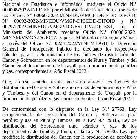
Nacional de Estadística e Informática, mediante el Oficio N.°
000008-2022-INEI/JEF; por el Ministerio de Educación, a través de
los Oficios N° 00069-2022-MINEDU/VMGP-DIGEDD-DIFOID,
N° 00092-2022-MINEDU/VMGP-DIGEDD-DIFOID y N.°
00297-2022-MINEDU/VMGP-DIGESUTPA-DIGEST; por el
Ministerio del Ambiente, mediante Oficio N.° 00008-2022-
MINAM/VMGA/DGECIA; y por el Ministerio de Energía y Minas,
a través del Oficio N.° 0224-2022/MINEM-DGH, la Dirección
General de Presupuesto Público ha efectuado los respectivos
cálculos para la determinación de los índices de distribución del
Canon y Sobrecanon en los departamentos de Piura y Tumbes, y del
Canon en el departamento de Ucayali, por la producción de petróleo
y gas, correspondientes al Año Fiscal 2022;
Que, en ese sentido, resulta necesario aprobar los índices de
distribución del Canon y Sobrecanon en los departamentos de Piura
y Tumbes, y del Canon en el departamento de Ucayali, por la
producción de petróleo y gas, correspondientes al Año Fiscal 2022;
De conformidad con lo dispuesto en la Ley N.° 27763, Ley
complementaria de legislación del Canon y Sobrecanon para
petróleo y gas en Piura y Tumbes; en la Ley N.° 29345, Ley de
distribución del Sobrecanon para petróleo y gas de los
departamentos de Tumbes y Piura; en la Ley N.° 28699, Ley que
modifica la distribución del Canon por la producción de petróleo y