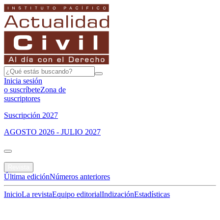
Inicia sesión
o suscríbete
Zona de
suscriptores
Suscripción 2027
AGOSTO 2026 - JULIO 2027
Portada
Revista
Última edición
Números anteriores
Inicio
La revista
Equipo editorial
Indización
Estadísticas
Especial del mes
Jurisprudencias