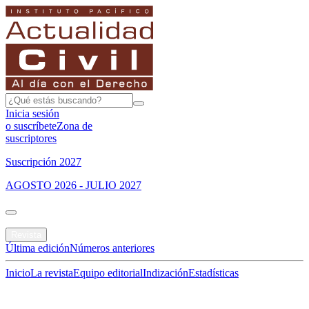
Inicia sesión
o suscríbete
Zona de
suscriptores
Suscripción 2027
AGOSTO 2026 - JULIO 2027
Portada
Revista
Última edición
Números anteriores
Inicio
La revista
Equipo editorial
Indización
Estadísticas
Especial del mes
Jurisprudencias