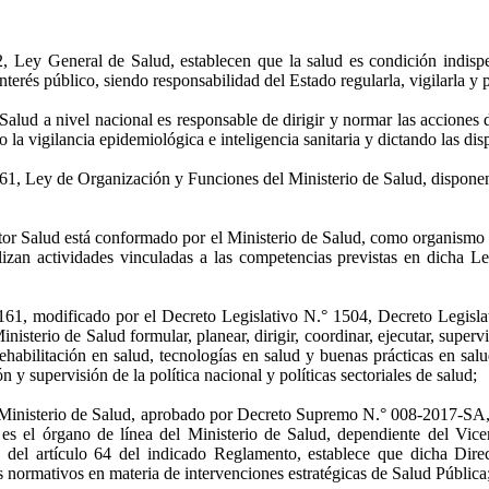
2, Ley General de Salud, establecen que la salud es condición indis
interés público, siendo responsabilidad del Estado regularla, vigilarla y
Salud a nivel nacional es responsable de dirigir y normar las acciones d
o la vigilancia epidemiológica e inteligencia sanitaria y dictando las di
161, Ley de Organización y Funciones del Ministerio de Salud, disponen
tor Salud está conformado por el Ministerio de Salud, como organismo rec
alizan actividades vinculadas a las competencias previstas en dicha Le
 1161, modificado por el Decreto Legislativo N.° 1504, Decreto Legisla
isterio de Salud formular, planear, dirigir, coordinar, ejecutar, supervi
ehabilitación en salud, tecnologías en salud y buenas prácticas en salu
y supervisión de la política nacional y políticas sectoriales de salud;
l Ministerio de Salud, aprobado por Decreto Supremo N.° 008-2017-SA
es el órgano de línea del Ministerio de Salud, dependiente del Vicem
 b) del artículo 64 del indicado Reglamento, establece que dicha Dire
 normativos en materia de intervenciones estratégicas de Salud Pública