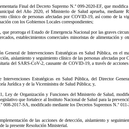
mentaria Final del Decreto Supremo N.° 099-2020-EF, que modifica l
nicipal del Año 2020, el Ministerio de Salud aprueba, mediante Reso
ento clínico de personas afectadas por COVID-19, así como de la vig
inación con los Gobiernos Locales correspondientes;
que prorroga el Estado de Emergencia Nacional por las graves circun
ercados, establecimientos comerciales minoristas de alimentación y otr
ión General de Intervenciones Estratégicas en Salud Pública, en el m
cción, aislamiento y seguimiento clínico de las personas afectadas por
munitaria del SARS-CoV-2, causante de COVID-19, a través de acciones 
e Intervenciones Estratégicas en Salud Pública, del Director Gener
ía Jurídica y de la Viceministra de Salud Pública; y,
1, Ley de Organización y Funciones del Ministerio de Salud, modific
egislativo que fortalece al Instituto Nacional de Salud para la prevenc
N.° 008-2017-SA, modificado mediante los Decretos Supremos N.° 01
 implementación de las acciones de detección, aislamiento y seguimi
 de la presente Resolución Ministerial.