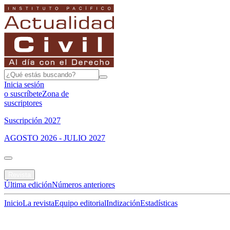
Inicia sesión
o suscríbete
Zona de
suscriptores
Suscripción 2027
AGOSTO 2026 - JULIO 2027
Portada
Revista
Última edición
Números anteriores
Inicio
La revista
Equipo editorial
Indización
Estadísticas
Especial del mes
Jurisprudencias