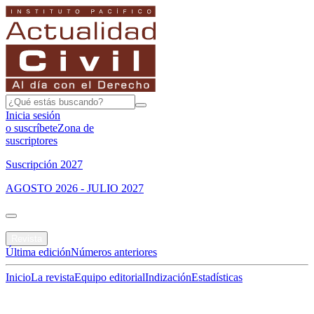
Inicia sesión
o suscríbete
Zona de
suscriptores
Suscripción 2027
AGOSTO 2026 - JULIO 2027
Portada
Revista
Última edición
Números anteriores
Inicio
La revista
Equipo editorial
Indización
Estadísticas
Especial del mes
Jurisprudencias